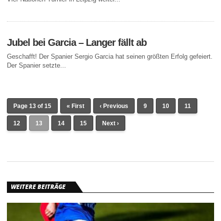
Jubel bei Garcia – Langer fällt ab
Geschafft! Der Spanier Sergio Garcia hat seinen größten Erfolg gefeiert.
Der Spanier setzte...
Page 13 of 15
« First
‹ Previous
9
10
11
12
13
14
15
Next ›
WEITERE BEITRÄGE