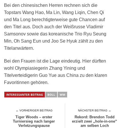
Bei den chinesischen Herren rechnen sich die
Topstars Wang Hao, Ma Lin, Wang Liqin, Chen Qi
und Ma Long berechtigterweise gute Chancen auf
den Titel aus. Doch auch der Weißrusse Vladimir
Samsonov sowie das koreanische Trio Ryu Seung
Min, Oh Sang Eun und Joo Se Hyuk zählt zu den
Titelanwärtern.
Bei den Frauen ist die Lage eindeutig. Hier dürften
wohl Olympiasiegerin Zhang Yining und
Titelverteidigerin Guo Yue aus China zu den klaren
Favoritinnen gehören.
INTERESSANTER BEITRAG
BOLL
WM
← VORHERIGER BEITRAG
NÄCHSTER BEITRAG →
Tiger Woods – erster
Rekord: Brendon Todd
Turniersieg nach langer
erzielt zwei „hole-in-one“
Verletzungspause
am selben Loch